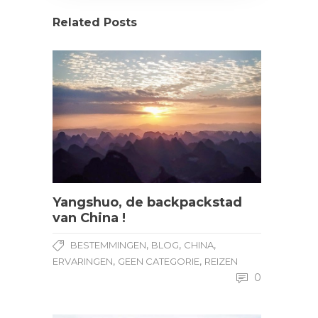
Related Posts
Yangshuo, de backpackstad
van China !
,
,
,
BESTEMMINGEN
BLOG
CHINA
,
,
ERVARINGEN
GEEN CATEGORIE
REIZEN
0