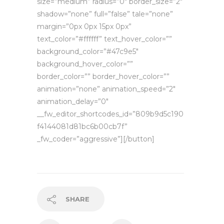
size=”medium” radius=”0″ border_size=”2″
shadow=”none” full=”false” tale=”none”
margin=”0px 0px 15px 0px”
text_color=”#ffffff” text_hover_color=””
background_color=”#47c9e5″
background_hover_color=””
border_color=”” border_hover_color=””
animation=”none” animation_speed=”2″
animation_delay=”0″
__fw_editor_shortcodes_id=”809b9d5c190
f4144081d81bc6b00cb7f”
_fw_coder=”aggressive”][/button]
SHARE