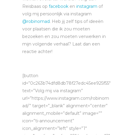
Reisbaas op
facebook
en
instagram
of
volg mij persoonlijk via instagram
@robinomad
. Heb jij zelf tips of ideeën
voor plaatsen die ik zou moeten
bezoeken en zou moeten verwerken in
mijn volgende verhaal? Laat dan een
reactie achter!
[button
id=”0c263b74dfd8db78f27edc45ee925f55″
text=”Volg mij via instagram”
url=”https://www.instagram.com/robinom
ad/” target=”_blank” alignment=”center”
alignment_mobile=”default” image=””
icon=”ti-announcement”
icon_alignment=”left” style=”1″