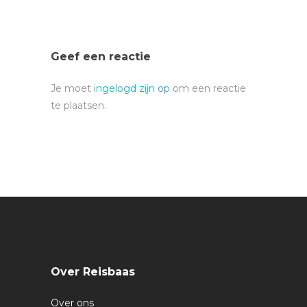
Geef een reactie
Je moet
ingelogd zijn op
om een reactie
te plaatsen.
Over Reisbaas
Over ons