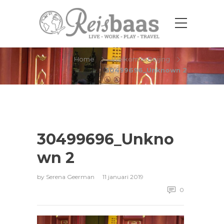
30499696_Unknown 2
Home
Welkom in Beijing
30499696_Unknown 2
30499696_Unkno
wn 2
by
Serena Geerman
11 januari 2019
0