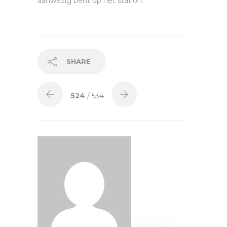
aanwezig bent op het station.
SHARE
524
/ 534