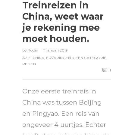
Treinreizen in
China, weet waar
je rekening mee
moet houden.
by
Robin
11 januari 2019
AZIË
,
CHINA
,
ERVARINGEN
,
GEEN CATEGORIE
,
REIZEN
1
Onze eerste treinreis in
China was tussen Beijing
en Pingyao. Een reis van
ongeveer 4 uurtjes. Echter