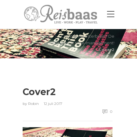
Cover2
Home
Creatief meesterbrein? De
ToDon’tList helpt je bij je time-management!
Cover2
Cover2
by
Robin
12 juli 2017
0