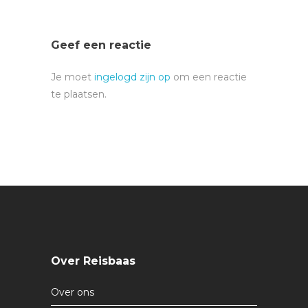
Geef een reactie
Je moet
ingelogd zijn op
om een reactie
te plaatsen.
Over Reisbaas
Over ons