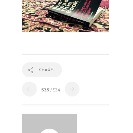
SHARE
535
/ 534