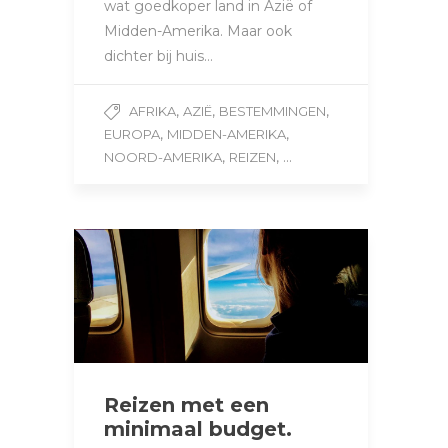
wat goedkoper land in Azië of
Midden-Amerika. Maar ook
dichter bij huis…
,
,
,
AFRIKA
AZIË
BESTEMMINGEN
,
,
EUROPA
MIDDEN-AMERIKA
,
, ...
NOORD-AMERIKA
REIZEN
Reizen met een
minimaal budget.