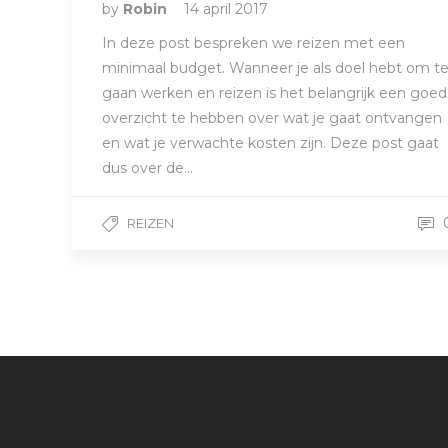
by
Robin
14 april 2017
In deze post bespreken we reizen met een
minimaal budget. Wanneer je als doel hebt om t
gaan werken en reizen is het belangrijk een goed
overzicht te hebben over wat je gaat ontvangen
en wat je verwachte kosten zijn. Deze post gaat
dus over de…
REIZEN