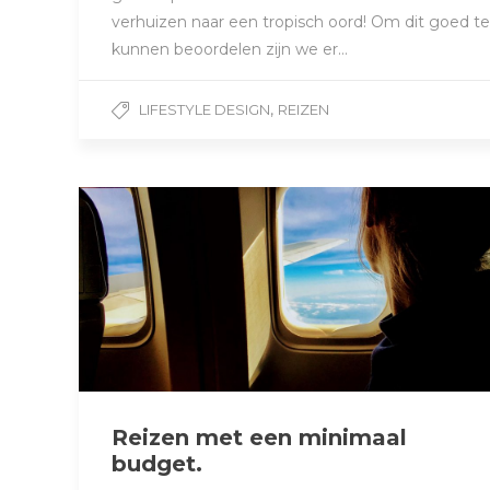
verhuizen naar een tropisch oord! Om dit goed te
kunnen beoordelen zijn we er…
,
LIFESTYLE DESIGN
REIZEN
Reizen met een minimaal
budget.