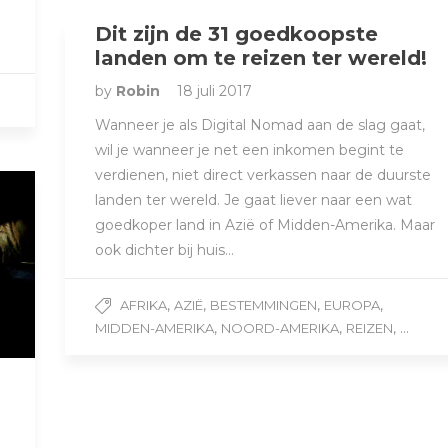
Dit zijn de 31 goedkoopste
landen om te reizen ter wereld!
by
Robin
18 juli 2017
Wanneer je als Digital Nomad aan de slag gaat,
wil je wanneer je net een inkomen begint te
verdienen, niet direct verkassen naar de duurste
landen ter wereld. Je gaat liever naar een wat
goedkoper land in Azië of Midden-Amerika. Maar
ook dichter bij huis…
,
,
,
,
AFRIKA
AZIË
BESTEMMINGEN
EUROPA
,
,
, ...
MIDDEN-AMERIKA
NOORD-AMERIKA
REIZEN