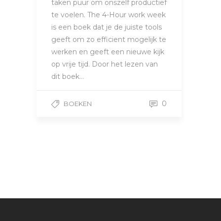
taken puur om onszelf productief
te voelen. The 4-Hour work week
is een boek dat je de juiste tools
geeft om zo efficient mogelijk te
werken en geeft een nieuwe kijk
op vrije tijd. Door het lezen van
dit boek…
0
BOEKEN