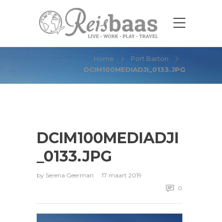
DCIM100MEDIADJI_0133.JPG
Home
Port Barton
DCIM100MEDIADJI_0133.JPG
DCIM100MEDIADJI
_0133.JPG
by
Serena Geerman
17 maart 2019
0