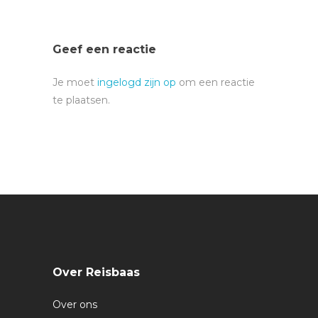
Geef een reactie
Je moet
ingelogd zijn op
om een reactie
te plaatsen.
Over Reisbaas
Over ons