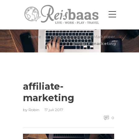
affiliate-marketing
Home
Nomad Job! Affiliate Marketeer.
affiliate-marketing
affiliate-
marketing
by
Robin
17 juli 2017
0