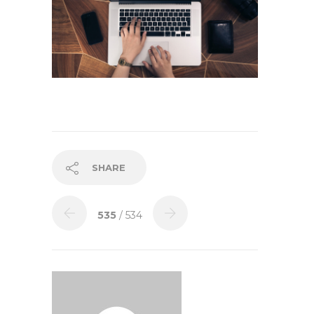
SHARE
535
/ 534