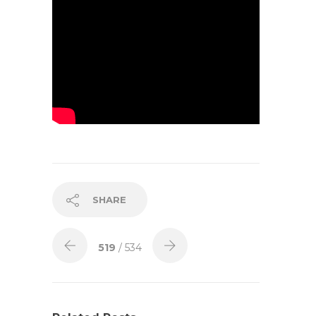
SHARE
519
/ 534