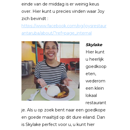
einde van de middag is er weinig keus
over. Hier kunt u precies vinden waar Joy
zich bevindt :
https://www.facebook.com/pg/joysrestaur
antaruba/about/?ref=page_internal
Skylake
Hier kunt
u heerlijk
goedkoop
eten,
wederom
een klein
lokaal
restaurant
je. Als u op zoek bent naar een goedkope
en goede maaltijd op dit dure eiland. Dan
is Skylake perfect voor u, u kunt hier