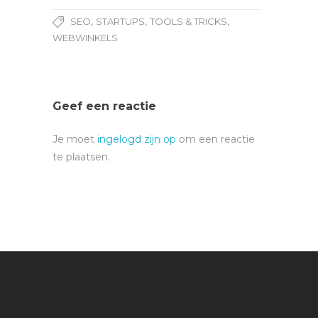
,
,
,
SEO
STARTUPS
TOOLS & TRICKS
WEBWINKELS
Geef een reactie
Je moet
ingelogd zijn op
om een reactie
te plaatsen.