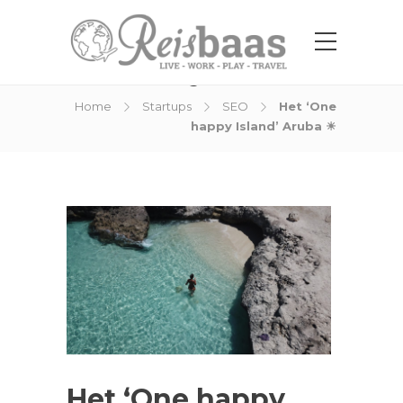
Blog Post
Home
Startups
SEO
Het ‘One
happy Island’ Aruba ☀
Het ‘One happy