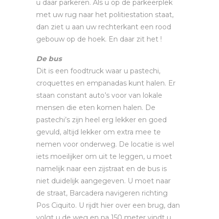
u daar parkeren. Als u op de parkeerplek
met uw rug naar het politiestation staat,
dan ziet u aan uw rechterkant een rood
gebouw op de hoek. En daar zit het !
De bus
Dit is een foodtruck waar u pastechi,
croquettes en empanadas kunt halen. Er
staan constant auto’s voor van lokale
mensen die eten komen halen. De
pastechi’s zijn heel erg lekker en goed
gevuld, altijd lekker om extra mee te
nemen voor onderweg. De locatie is wel
iets moeilijker om uit te leggen, u moet
namelijk naar een zijstraat en de bus is
niet duidelijk aangegeven. U moet naar
de straat, Barcadera navigeren richting
Pos Ciquito. U rijdt hier over een brug, dan
volgt u de weg en na 150 meter vindt u