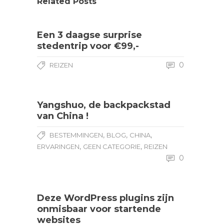
Related Posts
Een 3 daagse surprise
stedentrip voor €99,-
0
REIZEN
Yangshuo, de backpackstad
van China !
,
,
,
BESTEMMINGEN
BLOG
CHINA
,
,
ERVARINGEN
GEEN CATEGORIE
REIZEN
0
Deze WordPress plugins zijn
onmisbaar voor startende
websites