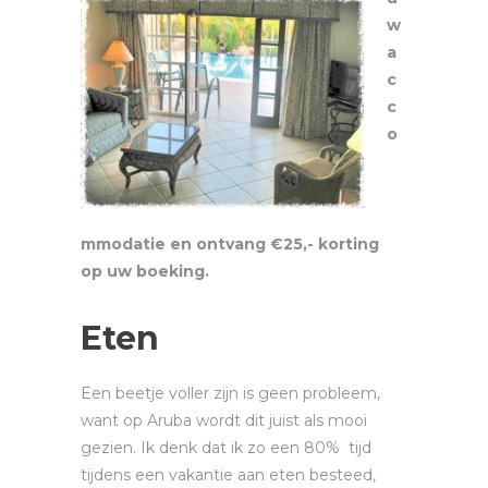
w
a
c
c
o
mmodatie en ontvang €25,- korting
op uw boeking.
Eten
Een beetje voller zijn is geen probleem,
want op Aruba wordt dit juist als mooi
gezien. Ik denk dat ik zo een 80% tijd
tijdens een vakantie aan eten besteed,