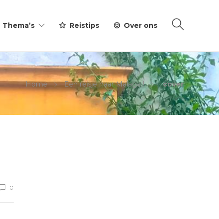
Thema’s
Reistips
Over ons
Home
Een reisje naar Malaga !
cover
0