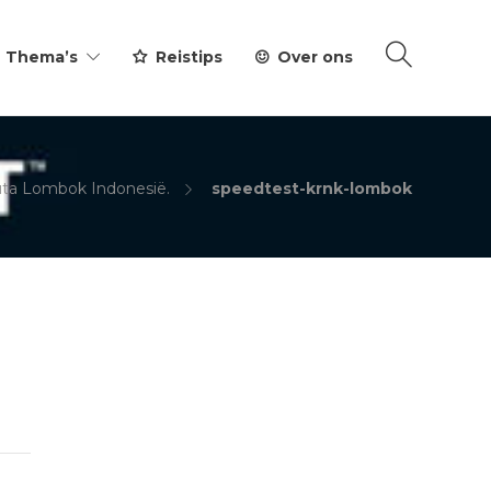
Thema’s
Reistips
Over ons
uta Lombok Indonesië.
speedtest-krnk-lombok