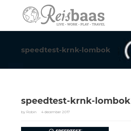
speedtest-krnk-lombok
speedtest-krnk-lombok
by
Robin
4 december 2017