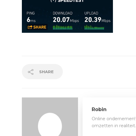
SHARE
Robin
Online ondernemen! 
omzetten in realitei