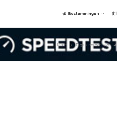
Bestemmingen
Home
Digital nomad spot! K