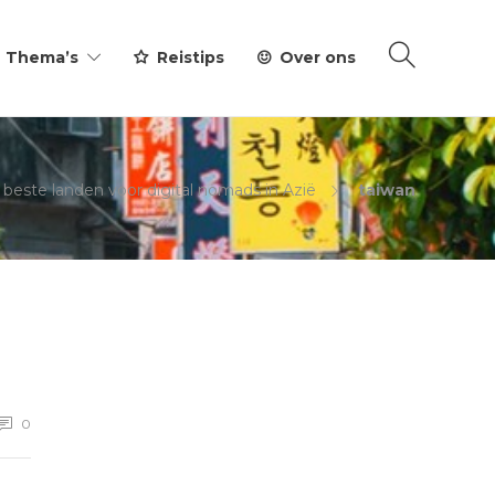
Thema’s
Reistips
Over ons
 beste landen voor digital nomads in Azië
taiwan
0