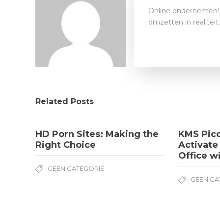
Online ondernemen! 
omzetten in realitei
Related Posts
HD Porn Sites: Making the
KMS Pic
Right Choice
Activat
Office w
GEEN CATEGORIE
GEEN CA