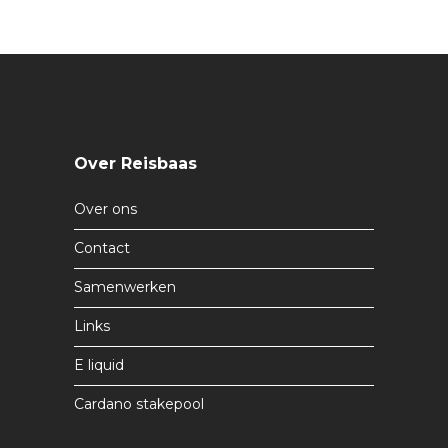
Over Reisbaas
Over ons
Contact
Samenwerken
Links
E liquid
Cardano stakepool