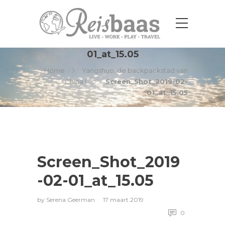
Screen_Shot_2019-02-
01_at_15.05
Home
Yangshuo, de backpackstad van
China !
Screen_Shot_2019-02-
01_at_15.05
Screen_Shot_2019
-02-01_at_15.05
by
Serena Geerman
17 maart 2019
0