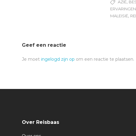
,
AZIË
BE
ERVARINGE
,
MALEISIË
RE
Geef een reactie
Je moet
ingelogd zijn op
om een reactie te plaatsen.
Over Reisbaas