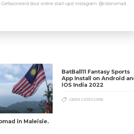
t. Gefascineerd door online start-ups! Instagram: @robinomad
BatBall11 Fantasy Sports
App Install on Android a
iOS India 2022
GEEN CATEGORIE
nomad in Maleisie.