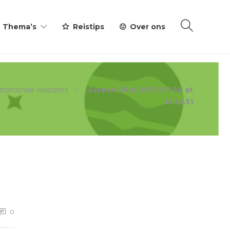
Thema’s
Reistips
Over ons
 startende websites
Screen Shot 2017-07-24 at
12.22.51
0