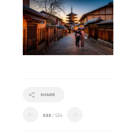
SHARE
535
/ 534