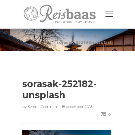
sorasak-252182-unsplash
Home
Rondreis door Japan
sorasak-252182-unsplash
sorasak-252182-
unsplash
by
Serena Geerman
18 december 2018
0