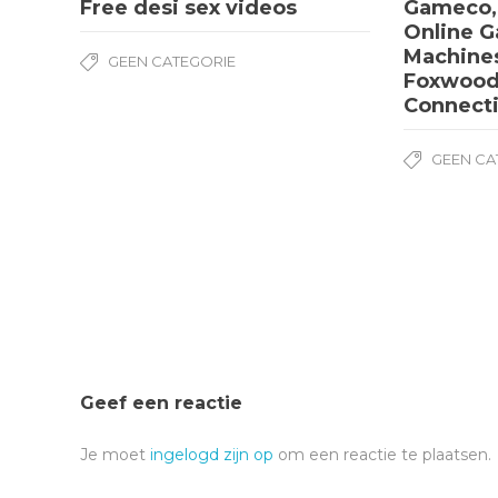
Free desi sex videos
Gameco,
Online G
Machine
GEEN CATEGORIE
Foxwoods
Connect
GEEN CA
Geef een reactie
Je moet
ingelogd zijn op
om een reactie te plaatsen.