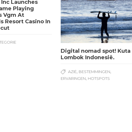
 Inc Launches
ame Playing
s Vgm At
 Resort Casino In
icut
TEGORIE
Digital nomad spot! Kuta
Lombok Indonesië.
,
,
AZIË
BESTEMMINGEN
,
ERVARINGEN
HOTSPOTS