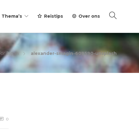
Thema’s
Reistips
Over ons
oor Japan
alexander-smagin-609590-unsplash
0