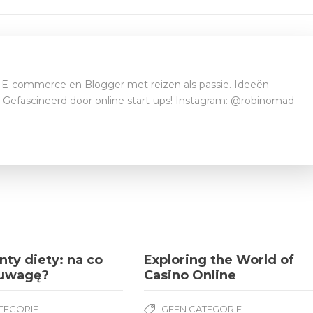
E-commerce en Blogger met reizen als passie. Ideeën
t. Gefascineerd door online start-ups! Instagram: @robinomad
ty diety: na co
Exploring the World of
 uwagę?
Casino Online
TEGORIE
GEEN CATEGORIE