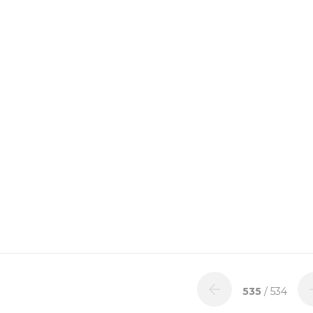
535
/ 534