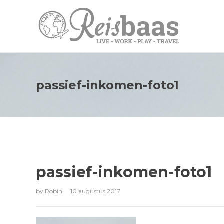
passief-inkomen-foto1
passief-inkomen-foto1
by
Robin
10 augustus 2017