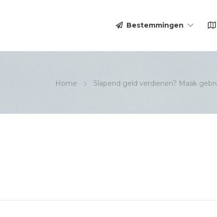
Bestemmingen
Home
Slapend geld verdienen? Maak gebru