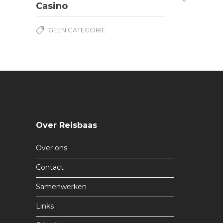
Casino
GEEN CATEGORIE
Over Reisbaas
Over ons
Contact
Samenwerken
Links