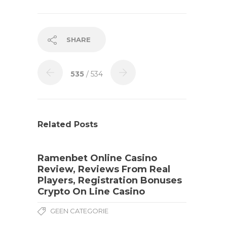
SHARE
535
/ 534
Related Posts
Ramenbet Online Casino
Review, Reviews From Real
Players, Registration Bonuses
Crypto On Line Casino
GEEN CATEGORIE