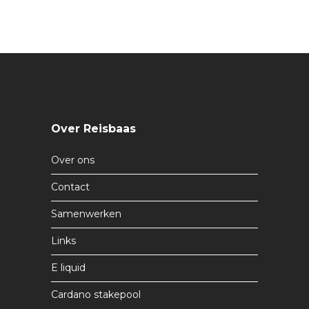
Over Reisbaas
Over ons
Contact
Samenwerken
Links
E liquid
Cardano stakepool