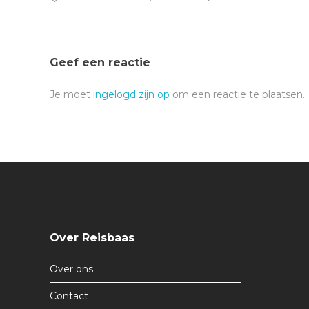
Geef een reactie
Je moet
ingelogd zijn op
om een reactie te plaatsen.
Over Reisbaas
Over ons
Contact