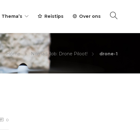
Thema’s
Reistips
Over ons
Home
Nomad Job: Drone Piloot!
drone-1
0