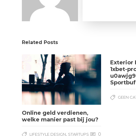
Related Posts
Exterior 
1xbet-pr
u0awjg9
Sportbuf
GEEN CA
Online geld verdienen,
welke manier past bij jou?
,
0
LIFESTYLE DESIGN
STARTUPS