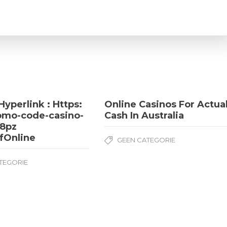
Hyperlink : Https:
Online Casinos For Actua
omo-code-casino-
Cash In Australia
8pz
fOnline
GEEN CATEGORIE
TEGORIE