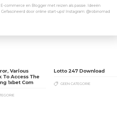
E-commerce en Blogger met reizen als passie. Ideeën
t. Gefascineerd door online start-ups! Instagram: @robinomad
ror, Various
Lotto 247 Download
k To Access The
ing 1xbet Com
GEEN CATEGORIE
TEGORIE