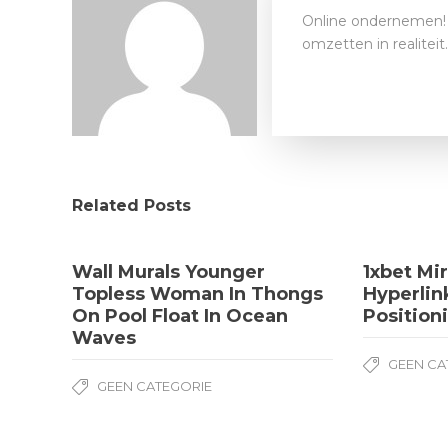
Online ondernemen! 
omzetten in realitei
Related Posts
Wall Murals Younger
1xbet Mir
Topless Woman In Thongs
Hyperlin
On Pool Float In Ocean
Position
Waves
GEEN CA
GEEN CATEGORIE