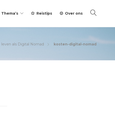
Thema’s
Reistips
Over ons
 leven als Digital Nomad
kosten-digital-nomad