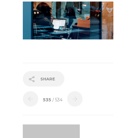
SHARE
535
/ 534