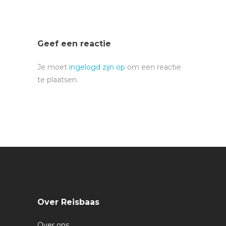
Geef een reactie
Je moet
ingelogd zijn op
om een reactie
te plaatsen.
Over Reisbaas
Over ons