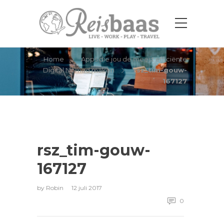
rsz_tim-gouw-167127
Home
Apps die jou de meest efficiënte
Digital Nomad maken
rsz_tim-gouw-
167127
rsz_tim-gouw-
167127
by
Robin
12 juli 2017
0