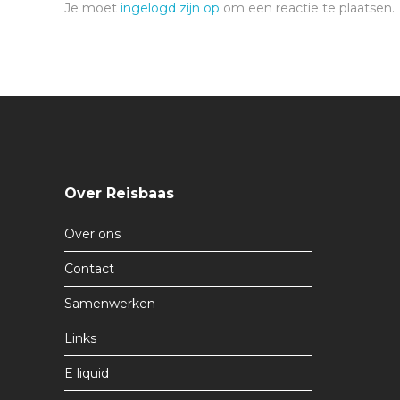
Je moet
ingelogd zijn op
om een reactie te plaatsen.
Over Reisbaas
Over ons
Contact
Samenwerken
Links
E liquid