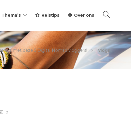
Thema’s
Reistips
Over ons
ennis met deze 5 Digital Nomad vloggers!
vlogs
0