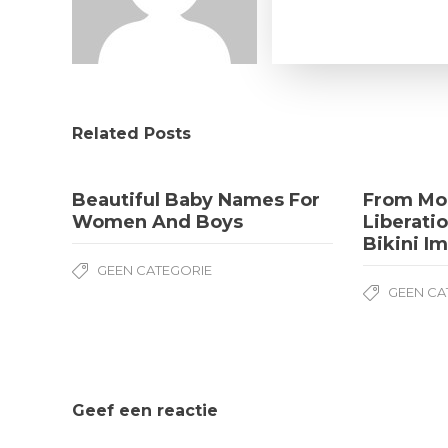
Related Posts
Beautiful Baby Names For
From Mo
Women And Boys
Liberatio
Bikini I
GEEN CATEGORIE
GEEN CA
Geef een reactie