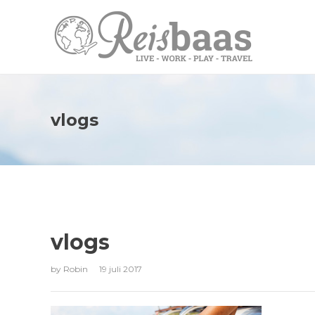
vlogs
vlogs
by
Robin
19 juli 2017