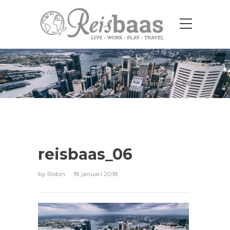
reisbaas_06
Home
Digital nomad story! Simon van
Acht, Freelance designer en fotograaf.
reisbaas_06
reisbaas_06
by
Robin
18 januari 2018