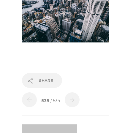
SHARE
535
/ 534