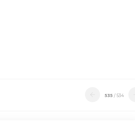
535
/ 534