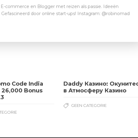
E-commerce en Blogger met reizen als passie. Ideeën
t. Gefascineerd door online start-ups! Instagram: @robinomad
omo Code India
Daddy Казино: Окуните
: 26,000 Bonus
в Атмосферу Казино
23
GEEN CATEGORIE
TEGORIE