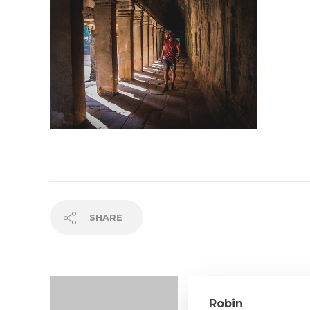
SHARE
Robin