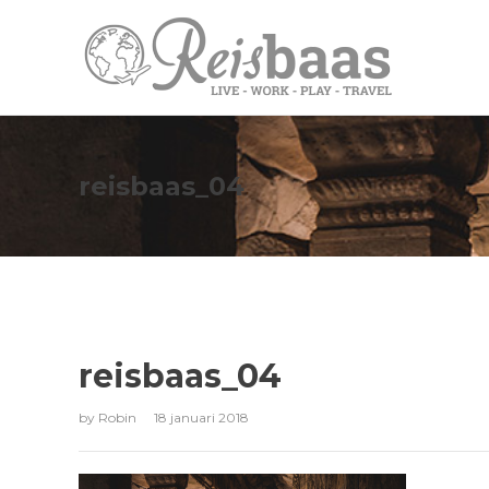
reisbaas_04
reisbaas_04
by
Robin
18 januari 2018