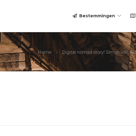
Bestemmingen
Home
Digital nomad story! Simon van Ach