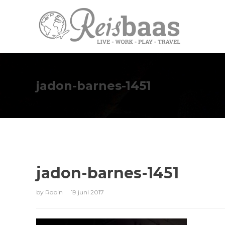
jadon-barnes-1451
jadon-barnes-1451
by
Robin
19 juni 2017