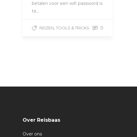
betalen voor een wifi password is
te…
,
0
REIZEN
TOOLS & TRICKS
Over Reisbaas
Over ons