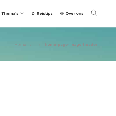
Thema’s
Reistips
Over ons
Home
home-page-image-header