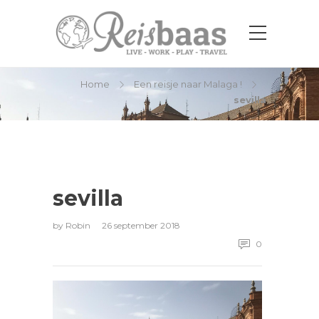
sevilla
Home
Een reisje naar Malaga !
sevilla
sevilla
by
Robin
26 september 2018
0