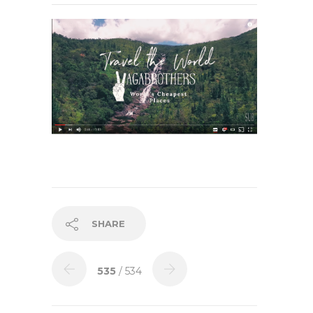
SHARE
535
/ 534