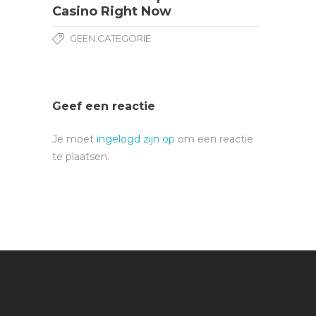
Casino Right Now
GEEN CATEGORIE
Geef een reactie
Je moet
ingelogd zijn op
om een reactie
te plaatsen.