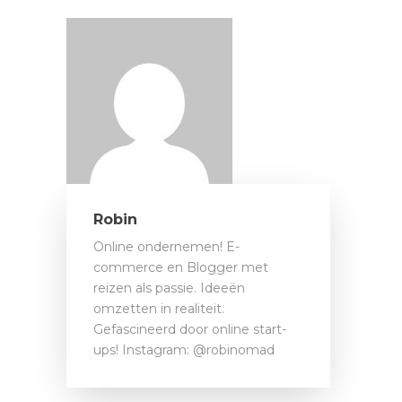
Robin
Online ondernemen! E-
commerce en Blogger met
reizen als passie. Ideeën
omzetten in realiteit.
Gefascineerd door online start-
ups! Instagram: @robinomad