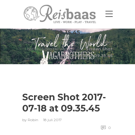
Screen Shot 2017-07-18 at
09.35.45
Home
Dit zijn de 31 goedkoopste landen
om te reizen ter wereld!
Screen Shot
2017-07-18 at 09.35.45
Screen Shot 2017-
07-18 at 09.35.45
by
Robin
18 juli 2017
0