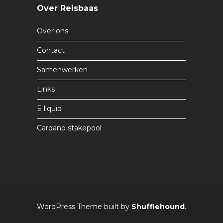
Over Reisbaas
Over ons
Contact
Samenwerken
Links
E liquid
Cardano stakepool
WordPress Theme built by
Shufflehound
.