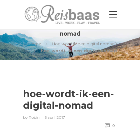
hoe-wordt-ik-een-digital-
nomad
Home
Hoe word ik een digital nomad?
hoe-wordt-ik-een-digital-nomad
hoe-wordt-ik-een-
digital-nomad
by
Robin
5 april 2017
0