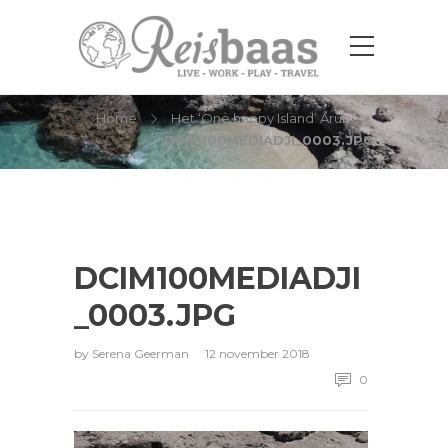
DCIM100MEDIADJI_0003.JPG
Home
Het ‘One happy Island’ Aruba ☀
DCIM100MEDIADJI_0003.JPG
DCIM100MEDIADJI
_0003.JPG
by
Serena Geerman
12 november 2018
0