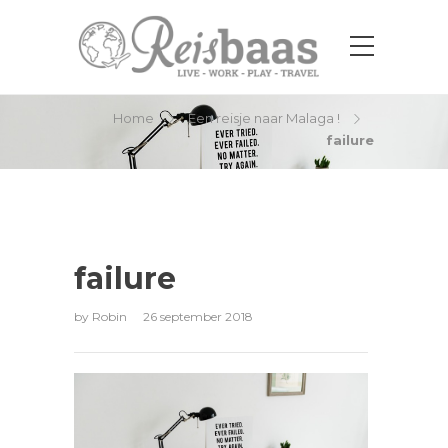
failure
Home
Een reisje naar Malaga !
failure
failure
by
Robin
26 september 2018