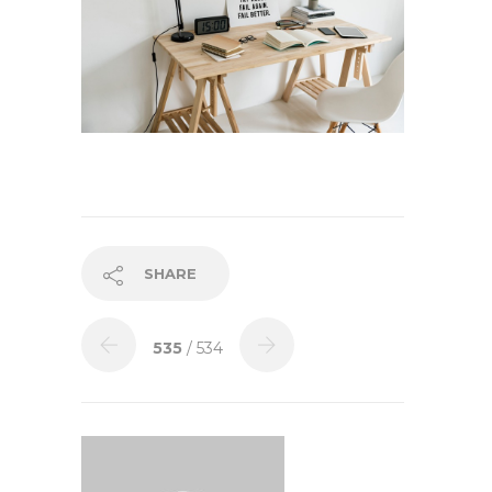
SHARE
535
/ 534