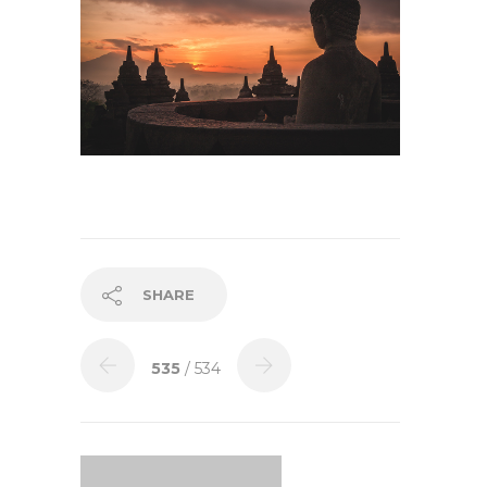
SHARE
535
/ 534