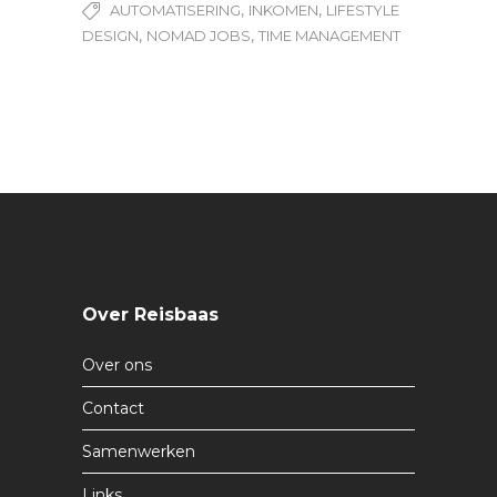
,
,
AUTOMATISERING
INKOMEN
LIFESTYLE
,
,
DESIGN
NOMAD JOBS
TIME MANAGEMENT
Over Reisbaas
Over ons
Contact
Samenwerken
Links