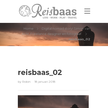
reisbaas_02
Home
Digital nomad story! Simon van
Acht, Freelance designer en fotograaf.
reisbaas_02
reisbaas_02
by
Robin
18 januari 2018