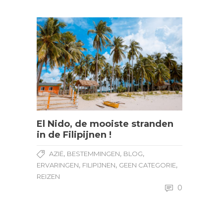
El Nido, de mooiste stranden
in de Filipijnen !
,
,
,
AZIË
BESTEMMINGEN
BLOG
,
,
,
ERVARINGEN
FILIPIJNEN
GEEN CATEGORIE
REIZEN
0