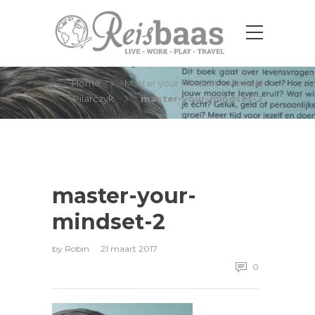
master-your-mindset-2
Home
Master your mindset – Michael
Pilarczyk
master-your-mindset-2
master-your-
mindset-2
by
Robin
21 maart 2017
0