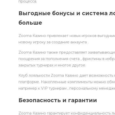
процесса.
Выгодные бонусы и система ло
больше
Zooma Казино привлекает новых игроков выгодны
новому игроку за создание аккаунта .
Zooma Казино также предоставляет захватывающие 
поощрения за пополнения счета , фриспины в избра
закрытых турнирах и многое другое.
Клуб лояльности Zooma Казино дает возможность 
платформе. Накопленные комплименты можно обмен
например к VIP турнирам , персональному менедже
Безопасность и гарантии
Zooma Казино гарантирует конфиденциальность ли