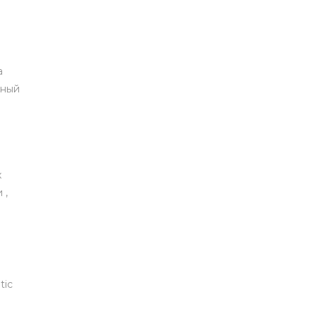
а
чный
х
 ,
tic