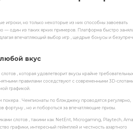
е игроки, но только некоторые из них способны завоевать
о — один из таких ярких примеров. Платформа быстро занял
длагая впечатляющий выбор игр , щедрые бонусы и безупре
любой вкус
слотов , которая удовлетворит вкусы крайне требовательны
онятными правилами соседствуют с современными 3D-слотами
мой графикой.
и покера . Чемпионаты по блэкджеку проводятся регулярно,
в фортуну , но и побороться за впечатляющие призы.
ми слотов , такими как NetEnt, Microgaming, Playtech, Ama
ство графики, интересный геймплей и честность азартного