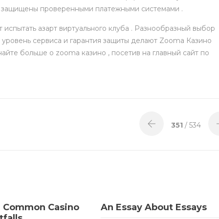
и защищены проверенными платежными системами .
т испытать азарт виртуального клуба . Разнообразный выбор
 уровень сервиса и гарантия защиты делают Zooma Казино
айте больше о zooma казино , посетив на главный сайт по
351
/ 534
g Common Casino
An Essay About Essays
falls